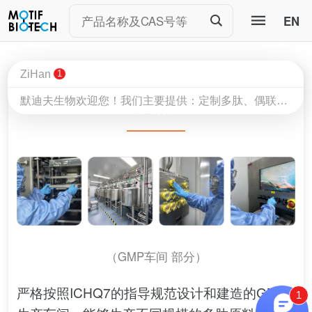
EN
ZiHan
1
默迪夫生物欢迎您！我们主要提供：定制多肽、偶联蛋白、生物素标记肽、荧光标记肽、磷酸肽、订书肽、糖肽、RGD环肽、QDMO服务、GMP生产服务等。我的电话&微信17805067858 QQ1587286794，欢迎咨询！
cGMP
（GMP车间 部分）
严格按照ICHQ7的指导规范设计和建造的GMP
1